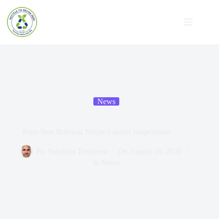
News
Porta Non Bulvinar Neque Laoreet Suspendisse
By
Yakindra Timilsena
On
August 18, 2020
In
News