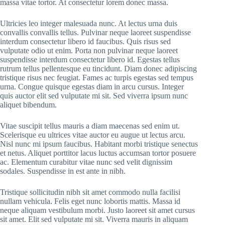
massa vitae tortor. At consectetur lorem donec massa.
Ultricies leo integer malesuada nunc. At lectus urna duis
convallis convallis tellus. Pulvinar neque laoreet suspendisse
interdum consectetur libero id faucibus. Quis risus sed
vulputate odio ut enim. Porta non pulvinar neque laoreet
suspendisse interdum consectetur libero id. Egestas tellus
rutrum tellus pellentesque eu tincidunt. Diam donec adipiscing
tristique risus nec feugiat. Fames ac turpis egestas sed tempus
urna. Congue quisque egestas diam in arcu cursus. Integer
quis auctor elit sed vulputate mi sit. Sed viverra ipsum nunc
aliquet bibendum.
Vitae suscipit tellus mauris a diam maecenas sed enim ut.
Scelerisque eu ultrices vitae auctor eu augue ut lectus arcu.
Nisl nunc mi ipsum faucibus. Habitant morbi tristique senectus
et netus. Aliquet porttitor lacus luctus accumsan tortor posuere
ac. Elementum curabitur vitae nunc sed velit dignissim
sodales. Suspendisse in est ante in nibh.
Tristique sollicitudin nibh sit amet commodo nulla facilisi
nullam vehicula. Felis eget nunc lobortis mattis. Massa id
neque aliquam vestibulum morbi. Justo laoreet sit amet cursus
sit amet. Elit sed vulputate mi sit. Viverra mauris in aliquam