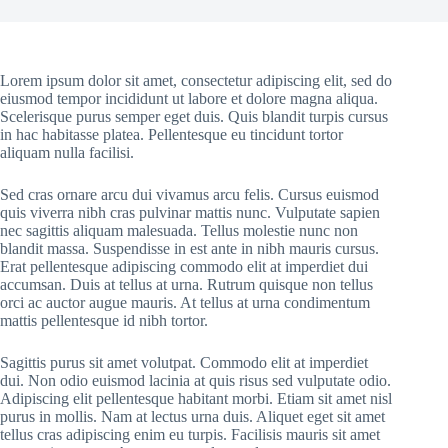
Lorem ipsum dolor sit amet, consectetur adipiscing elit, sed do
eiusmod tempor incididunt ut labore et dolore magna aliqua.
Scelerisque purus semper eget duis. Quis blandit turpis cursus
in hac habitasse platea. Pellentesque eu tincidunt tortor
aliquam nulla facilisi.
Sed cras ornare arcu dui vivamus arcu felis. Cursus euismod
quis viverra nibh cras pulvinar mattis nunc. Vulputate sapien
nec sagittis aliquam malesuada. Tellus molestie nunc non
blandit massa. Suspendisse in est ante in nibh mauris cursus.
Erat pellentesque adipiscing commodo elit at imperdiet dui
accumsan. Duis at tellus at urna. Rutrum quisque non tellus
orci ac auctor augue mauris. At tellus at urna condimentum
mattis pellentesque id nibh tortor.
Sagittis purus sit amet volutpat. Commodo elit at imperdiet
dui. Non odio euismod lacinia at quis risus sed vulputate odio.
Adipiscing elit pellentesque habitant morbi. Etiam sit amet nisl
purus in mollis. Nam at lectus urna duis. Aliquet eget sit amet
tellus cras adipiscing enim eu turpis. Facilisis mauris sit amet